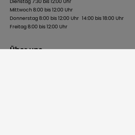
Dienstag 7:30 bis 12:00 Uhr
Mittwoch 8:00 bis 12:00 Uhr
Donnerstag 8:00 bis 12:00 Uhr 14:00 bis 18:00 Uhr
Freitag 8:00 bis 12:00 Uhr
Über uns
Gerbersleite 2
91085 Weisendorf
Telefon:
09135 7120-0
Fax: 09135 7120-40
Mail:
markt@weisendorf.de
Web:
www.weisendorf.de