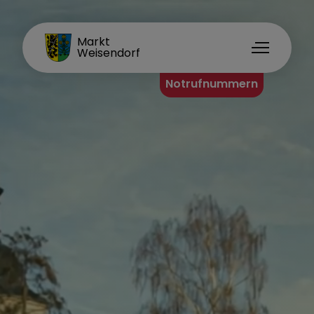
FAMILIENORT
Markt
Weisendorf
Notrufnummern
Organisationsstruktur
Erster Bürgermeister
Standesamt
Hauptamt
Bauamt