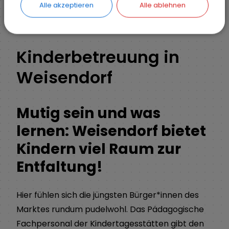
Alle akzeptieren
Alle ablehnen
Kinderbetreuung in
Weisendorf
Mutig sein und was
lernen: Weisendorf bietet
Kindern viel Raum zur
Entfaltung!
Hier fühlen sich die jüngsten Bürger*innen des
Marktes rundum pudelwohl. Das Pädagogische
Fachpersonal der Kindertagesstätten gibt den