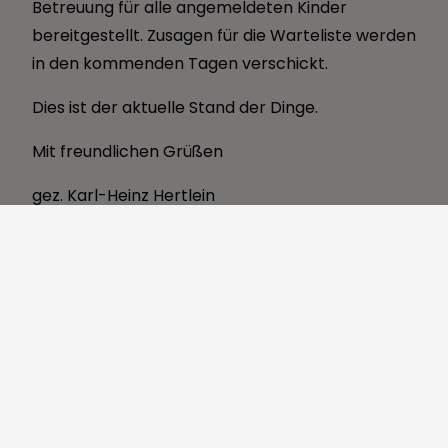
Betreuung für alle angemeldeten Kinder
bereitgestellt. Zusagen für die Warteliste werden
in den kommenden Tagen verschickt.
Dies ist der aktuelle Stand der Dinge.
Mit freundlichen Grüßen
gez. Karl-Heinz Hertlein
Erster Bürgermeister
Ihr Ansprechpartner im Rathaus für die
Kinderbetreuung:
Frau Gimenez
☎
09135 /71 20 - 29
✉
freizeitamt@weisendorf.de