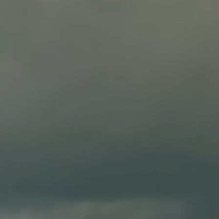
virtuelles Amt
n)