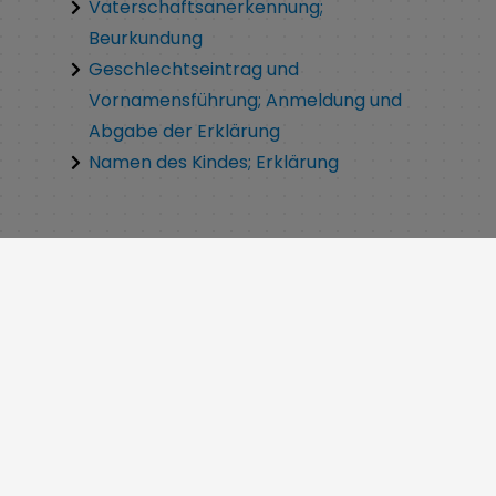
Vaterschaftsanerkennung;
Beurkundung
Geschlechtseintrag und
Vornamensführung; Anmeldung und
Abgabe der Erklärung
Namen des Kindes; Erklärung
Leiter:
Funda
Günay
Tel.:
09135 7120-22
E-Mail:
standesamt@weisendorf.de
E-Mail
standesamt@weisendorf.de