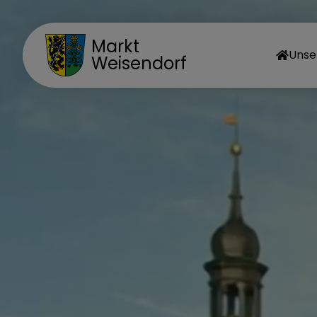
Markt
Unse
Weisendorf
MA