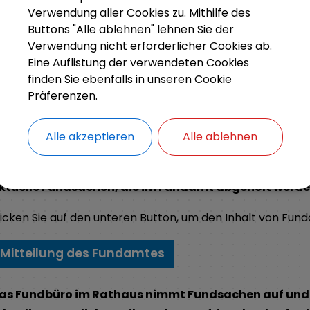
Verwendung aller Cookies zu. Mithilfe des
Buttons "Alle ablehnen" lehnen Sie der
arkt Weisendorf
Bürgerinfo
Fundbüro
Verwendung nicht erforderlicher Cookies ab.
Eine Auflistung der verwendeten Cookies
finden Sie ebenfalls in unseren Cookie
Präferenzen.
Fundbüro
Alle akzeptieren
Alle ablehnen
ktuelle Fundsachen, die im Fundamt abgeholt werde
licken Sie auf den unteren Button, um den Inhalt von Fun
Mitteilung des Fundamtes
as Fundbüro im Rathaus nimmt Fundsachen auf und ve