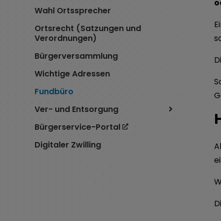
o
Wahl Ortssprecher
E
Ortsrecht (Satzungen und
Verordnungen)
s
Bürgerversammlung
D
Wichtige Adressen
S
Fundbüro
G
Ver- und Entsorgung
Bürgerservice-Portal
Digitaler Zwilling
A
e
W
D