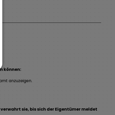
n können:
damt anzuzeigen.
rwahrt sie, bis sich der Eigentümer meldet