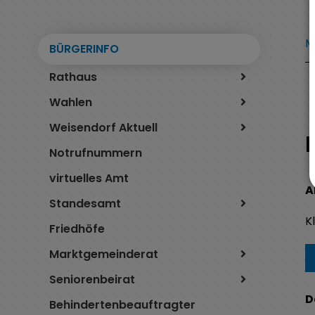
M
BÜRGERINFO
Rathaus
Wahlen
Weisendorf Aktuell
Notrufnummern
virtuelles Amt
A
Standesamt
K
Friedhöfe
Marktgemeinderat
Seniorenbeirat
D
Behindertenbeauftragter