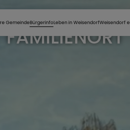
re Gemeinde
Bürgerinfo
Leben in Weisendorf
Weisendorf e
RKT WEISEND