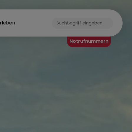
rleben
ORF
Notrufnummern