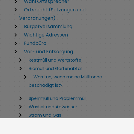
Wahl Ortssprecher
Ortsrecht (Satzungen und
Verordnungen)
Bürgerversammlung
Wichtige Adressen
Fundbüro
Ver- und Entsorgung
Restmüll und Wertstoffe
Biomüll und Gartenabfall
Was tun, wenn meine Mülltonne
beschädigt ist?
Sperrmüll und Problemmüll
Wasser und Abwasser
Strom und Gas
Kaminkehrer