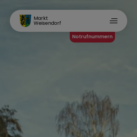
FAMILIENORT
Markt
Weisendorf
Notrufnummern
Home
Unsere Gemeinde
Bürgerinfo
Leben in Weisendorf
Weisendorf erleben