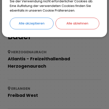
Sie der Verwendung nicht erforderlicher Cookies ab.
Eine Auflistung der verwendeten Cookies finden Sie
Markt Weisendorf
Weisendorf erleben
ebenfalls in unseren Cookie Präferenzen.
Bäder
Alle akzeptieren
Alle ablehnen
Bäder
HERZOGENAURACH
Atlantis - Freizeithallenbad
Herzogenaurach
ERLANGEN
Freibad West