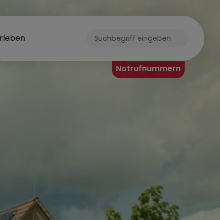
rleben
ORF
Notrufnummern