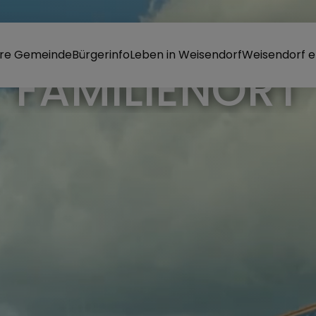
re Gemeinde
Bürgerinfo
Leben in Weisendorf
Weisendorf e
RKT WEISEND