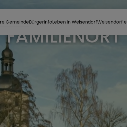
re Gemeinde
Bürgerinfo
Leben in Weisendorf
Weisendorf e
MARK