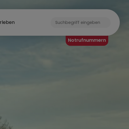
rleben
T WEISENDOR
Notrufnummern