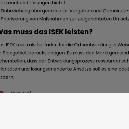
erkennt und Lösungen bietet.
Einbeziehung übergeordneter Vorgaben und Gemeinde-Re
Priorisierung von Maßnahmen zur zielgerichteten Umsetz
as muss das ISEK leisten?
as ISEK muss als Leitfaden für die Ortsentwicklung in W
m Plangebiet berücksichtigen. Es muss den Marktgemeind
icherstellen, dass der Entwicklungsprozess ressourcenscho
rioritäten und lösungsorientierte Ansätze soll es eine pos
ördern.
(11,27 MB)
Weisendorf EEK Bericht.pdf
(16,25 MB)
Weisendorf ISEK Endbericht.pdf