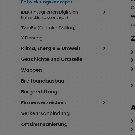
Entwicklungskonzept)
Ö
IDEK (Integrierten Digitalen
W
Entwicklungskonzept)
g
TwinBy (Digitaler Zwilling)
Z
X Planung
Klima, Energie & Umwelt
Geschichte und Ortsteile
Wappen
Breitbandausbau
Bürgerstiftung
Firmenverzeichnis
A
Verkehrsanbindung
Ortskernsanierung