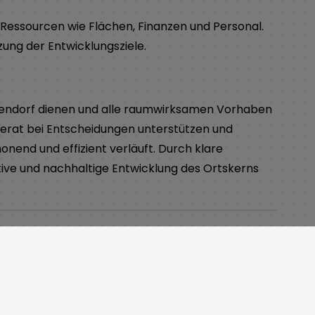
ssourcen wie Flächen, Finanzen und Personal.
ung der Entwicklungsziele.
eisendorf dienen und alle raumwirksamen Vorhaben
erat bei Entscheidungen unterstützen und
nend und effizient verläuft. Durch klare
itive und nachhaltige Entwicklung des Ortskerns