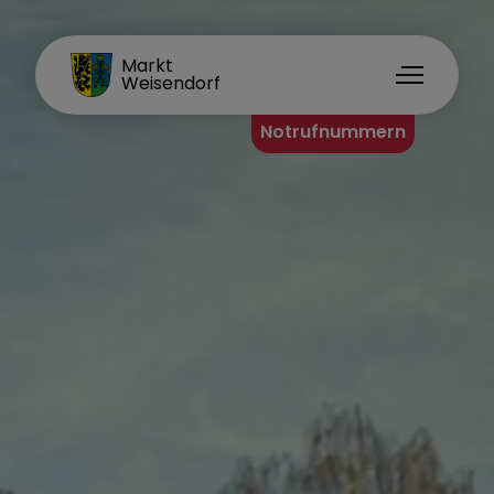
FAMILIENORT
Markt
Weisendorf
Notrufnummern
Unsere Gemeinde
Grußwort des Ersten Bürgermeisters
Aktuelles aus Weisendorf
Amtliche Bekanntmachungen
Stellenangebote