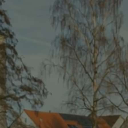
Freiwillige Feuerwehren
Planen und Bauen
Klima, Energie & Umwelt
Geschichte und Ortsteile
Wappen
Breitbandausbau
Bürgerstiftung
Firmenverzeichnis