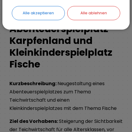
Spielplätze
Aktuelle Projekte
Alle akzeptieren
Alle ablehnen
Abenteuerspielplatz
Karpfenland und
Kleinkinderspielplatz
Fische
Kurzbeschreibung:
Neugestaltung eines
Abenteuerspielplatzes zum Thema
Teichwirtschaft und einen
Kleinkinderspielplatzes mit dem Thema Fische
Ziel des Vorhabens:
Steigerung der Sichtbarkeit
der Teichwirtschaft für alle Altersklassen, vor