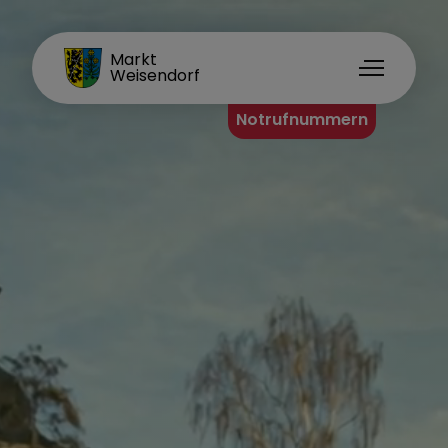
FAMILIENORT
Markt
Weisendorf
Notrufnummern
Weisendorf erleben
Vereine und Verbände
Sehenswürdigkeiten
Heimat-Info App
Sporteinrichtungen