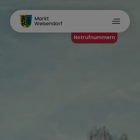
MARKT WEISENDORF
Markt
Weisendorf
Notrufnummern
Home
Unsere Gemeinde
Bürgerinfo
Leben in Weisendorf
Weisendorf erleben