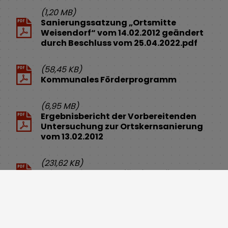
(1,20 MB)
Sanierungssatzung „Ortsmitte
Weisendorf“ vom 14.02.2012 geändert
durch Beschluss vom 25.04.2022.pdf
(58,45 KB)
Kommunales Förderprogramm
(6,95 MB)
Ergebnisbericht der Vorbereitenden
Untersuchung zur Ortskernsanierung
vom 13.02.2012
(231,62 KB)
Informationsblatt für Eigentümer mit
Antworten auf die häufigsten Fragen
(94,43 KB)
Gestaltungsrichtlinien.pdf