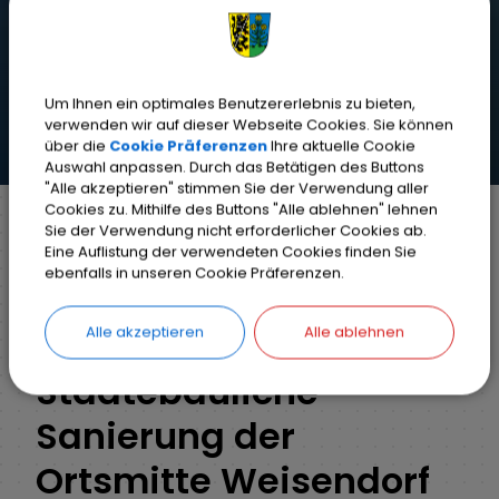
Um Ihnen ein optimales Benutzererlebnis zu bieten,
verwenden wir auf dieser Webseite Cookies. Sie können
über die
Cookie Präferenzen
Ihre aktuelle Cookie
Auswahl anpassen. Durch das Betätigen des Buttons
"Alle akzeptieren" stimmen Sie der Verwendung aller
Cookies zu. Mithilfe des Buttons "Alle ablehnen" lehnen
Sie der Verwendung nicht erforderlicher Cookies ab.
Eine Auflistung der verwendeten Cookies finden Sie
Markt Weisendorf
Unsere Gemeinde
ebenfalls in unseren Cookie Präferenzen.
Ortskernsanierung
Alle akzeptieren
Alle ablehnen
Städtebauliche
Sanierung der
Ortsmitte Weisendorf